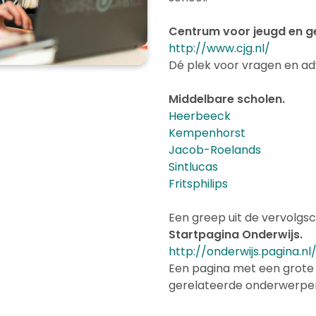
Centrum voor jeugd en ge
http://www.cjg.nl/
Dé plek voor vragen en ad
Middelbare scholen.
Heerbeeck
K
empenhorst
Jacob-Roelands
S
intlucas
F
ritsphilips
Een greep uit de vervolgs
Startpagina Onderwijs.
http://onderwijs.pagina.nl
Een pagina met een grote 
gerelateerde onderwerpe