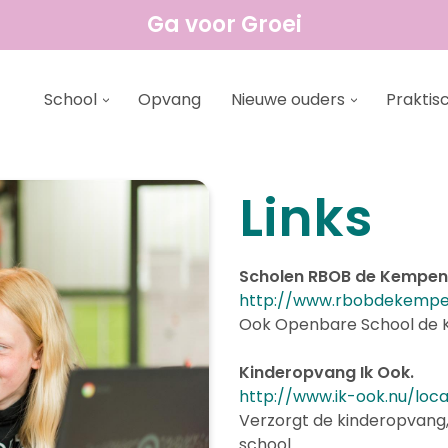
Ga voor Groei
School
Opvang
Nieuwe ouders
Praktis
Links
Scholen RBOB de Kempen
http://www.rbobdekempe
Ook Openbare School de Ko
Kinderopvang Ik Ook.
http://www.ik-ook.nu/loca
Verzorgt de kinderopvang
school.