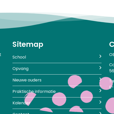
Sitemap
C
t
OB
School
Ca
Opvang
56
Nieuwe ouders
Te
E-
Praktische informatie
Kalender