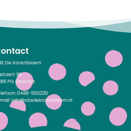
ontact
S De Korenbloem
staert 98
88 PG Oirschot
lefoon: 0499-550230
mail: info@obsdekorenbloem.nl